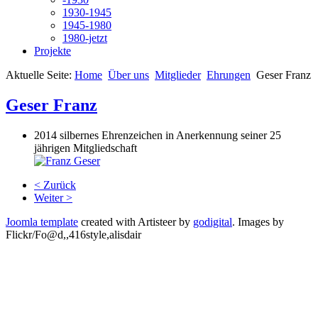
1930-1945
1945-1980
1980-jetzt
Projekte
Aktuelle Seite:
Home
Über uns
Mitglieder
Ehrungen
Geser Franz
Geser Franz
2014 silbernes Ehrenzeichen in Anerkennung seiner 25
jährigen Mitgliedschaft
< Zurück
Weiter >
Joomla template
created with Artisteer by
godigital
.
Images by
Flickr/Fo@d,,416style,alisdair