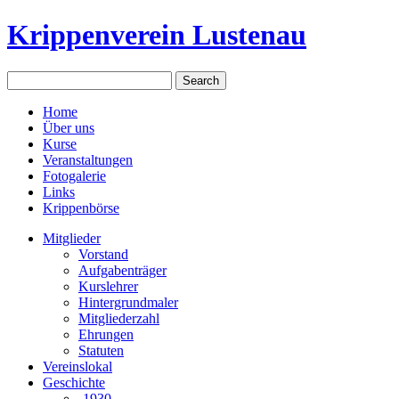
Krippenverein Lustenau
Home
Über uns
Kurse
Veranstaltungen
Fotogalerie
Links
Krippenbörse
Mitglieder
Vorstand
Aufgabenträger
Kurslehrer
Hintergrundmaler
Mitgliederzahl
Ehrungen
Statuten
Vereinslokal
Geschichte
-1930