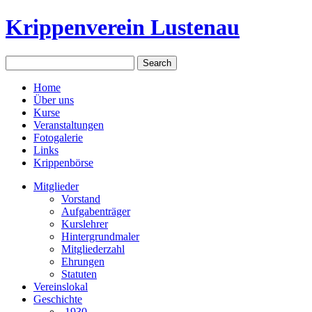
Krippenverein Lustenau
Home
Über uns
Kurse
Veranstaltungen
Fotogalerie
Links
Krippenbörse
Mitglieder
Vorstand
Aufgabenträger
Kurslehrer
Hintergrundmaler
Mitgliederzahl
Ehrungen
Statuten
Vereinslokal
Geschichte
-1930