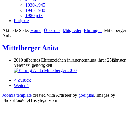
1930-1945
1945-1980
1980-jetzt
Projekte
Aktuelle Seite:
Home
Über uns
Mitglieder
Ehrungen
Mittelberger
Anita
Mittelberger Anita
2010 silbernes Ehrenzeichen in Anerkennung ihrer 25jährigen
Vereinszugehörigkeit
< Zurück
Weiter >
Joomla template
created with Artisteer by
godigital
.
Images by
Flickr/Fo@d,,416style,alisdair