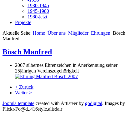
1930-1945
1945-1980
1980-jetzt
Projekte
Aktuelle Seite:
Home
Über uns
Mitglieder
Ehrungen
Bösch
Manfred
Bösch Manfred
2007 silbernes Ehrenzeichen in Anerkennung seiner
25jährigen Vereinszugehörigkeit
< Zurück
Weiter >
Joomla template
created with Artisteer by
godigital
.
Images by
Flickr/Fo@d,,416style,alisdair