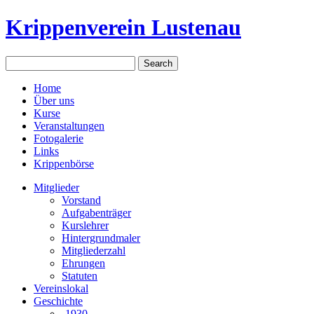
Krippenverein Lustenau
Home
Über uns
Kurse
Veranstaltungen
Fotogalerie
Links
Krippenbörse
Mitglieder
Vorstand
Aufgabenträger
Kurslehrer
Hintergrundmaler
Mitgliederzahl
Ehrungen
Statuten
Vereinslokal
Geschichte
-1930