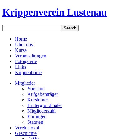
Krippenverein Lustenau
Home
Über uns
Kurse
Veranstaltungen
Fotogalerie
Links
Krippenbörse
Mitglieder
Vorstand
Aufgabenträger
Kurslehrer
Hintergrundmaler
Mitgliederzahl
Ehrungen
Statuten
Vereinslokal
Geschichte
-1930