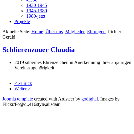
1930-1945
1945-1980
1980-jetzt
Projekte
Aktuelle Seite:
Home
Über uns
Mitglieder
Ehrungen
Pichler
Gerald
Schlierenzauer Claudia
2019 silbernes Ehrenzeichen in Anerkennung ihrer 25jährigen
Vereinszugehörigkeit
< Zurück
Weiter >
Joomla template
created with Artisteer by
godigital
.
Images by
Flickr/Fo@d,,416style,alisdair