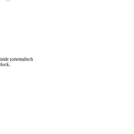
nde (orientalisch
 Hock.