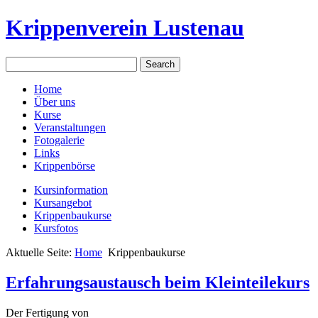
Krippenverein Lustenau
Home
Über uns
Kurse
Veranstaltungen
Fotogalerie
Links
Krippenbörse
Kursinformation
Kursangebot
Krippenbaukurse
Kursfotos
Aktuelle Seite:
Home
Krippenbaukurse
Erfahrungsaustausch beim Kleinteilekurs
Der Fertigung von