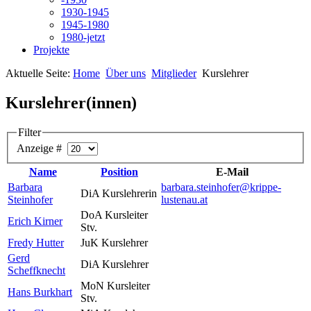
1930-1945
1945-1980
1980-jetzt
Projekte
Aktuelle Seite:
Home
Über uns
Mitglieder
Kurslehrer
Kurslehrer(innen)
Filter
Anzeige #
Name
Position
E-Mail
Barbara
barbara.steinhofer@krippe-
DiA Kurslehrerin
Steinhofer
lustenau.at
DoA Kursleiter
Erich Kirner
Stv.
Fredy Hutter
JuK Kurslehrer
Gerd
DiA Kurslehrer
Scheffknecht
MoN Kursleiter
Hans Burkhart
Stv.