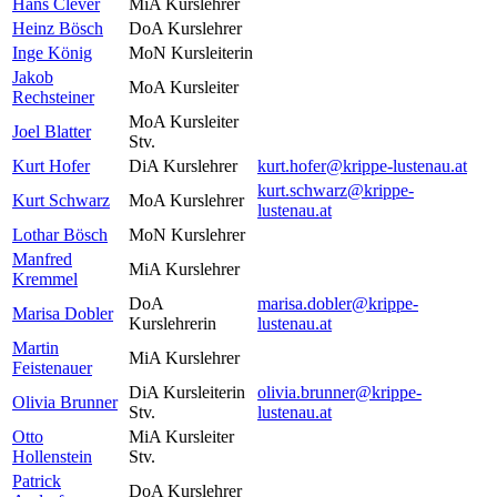
Hans Clever
MiA Kurslehrer
Heinz Bösch
DoA Kurslehrer
Inge König
MoN Kursleiterin
Jakob
MoA Kursleiter
Rechsteiner
MoA Kursleiter
Joel Blatter
Stv.
Kurt Hofer
DiA Kurslehrer
kurt.hofer@krippe-lustenau.at
kurt.schwarz@krippe-
Kurt Schwarz
MoA Kurslehrer
lustenau.at
Lothar Bösch
MoN Kurslehrer
Manfred
MiA Kurslehrer
Kremmel
DoA
marisa.dobler@krippe-
Marisa Dobler
Kurslehrerin
lustenau.at
Martin
MiA Kurslehrer
Feistenauer
DiA Kursleiterin
olivia.brunner@krippe-
Olivia Brunner
Stv.
lustenau.at
Otto
MiA Kursleiter
Hollenstein
Stv.
Patrick
DoA Kurslehrer