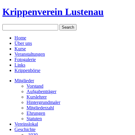
Krippenverein Lustenau
Home
Über uns
Kurse
Veranstaltungen
Fotogalerie
Links
Krippenbörse
Mitglieder
Vorstand
Aufgabenträger
Kurslehrer
Hintergrundmaler
Mitgliederzahl
Ehrungen
Statuten
Vereinslokal
Geschichte
-1930