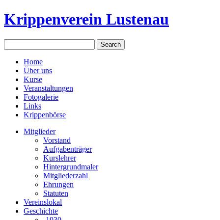
Krippenverein Lustenau
Home
Über uns
Kurse
Veranstaltungen
Fotogalerie
Links
Krippenbörse
Mitglieder
Vorstand
Aufgabenträger
Kurslehrer
Hintergrundmaler
Mitgliederzahl
Ehrungen
Statuten
Vereinslokal
Geschichte
-1930