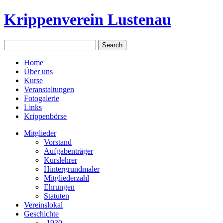
Krippenverein Lustenau
Home
Über uns
Kurse
Veranstaltungen
Fotogalerie
Links
Krippenbörse
Mitglieder
Vorstand
Aufgabenträger
Kurslehrer
Hintergrundmaler
Mitgliederzahl
Ehrungen
Statuten
Vereinslokal
Geschichte
-1930