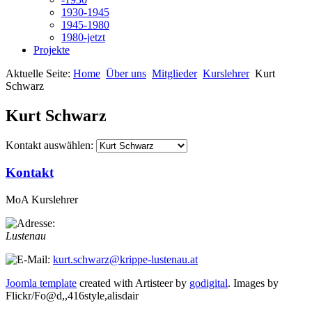
1930-1945
1945-1980
1980-jetzt
Projekte
Aktuelle Seite:
Home
Über uns
Mitglieder
Kurslehrer
Kurt
Schwarz
Kurt Schwarz
Kontakt auswählen:
Kontakt
MoA Kurslehrer
Lustenau
kurt.schwarz@krippe-lustenau.at
Joomla template
created with Artisteer by
godigital
.
Images by
Flickr/Fo@d,,416style,alisdair