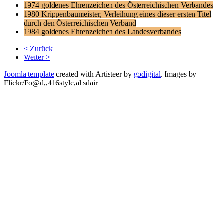
1974
goldenes Ehrenzeichen des Österreichischen Verbandes
1980
Krippenbaumeister, Verleihung eines dieser ersten Titel
durch den Österreichischen Verband
1984
goldenes Ehrenzeichen des Landesverbandes
< Zurück
Weiter >
Joomla template
created with Artisteer by
godigital
.
Images by
Flickr/Fo@d,,416style,alisdair