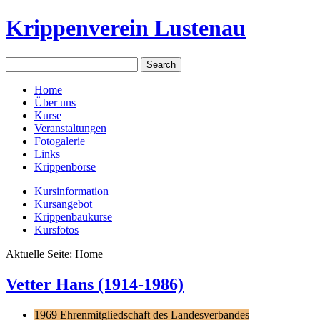
Krippenverein Lustenau
Home
Über uns
Kurse
Veranstaltungen
Fotogalerie
Links
Krippenbörse
Kursinformation
Kursangebot
Krippenbaukurse
Kursfotos
Aktuelle Seite:
Home
Vetter Hans (1914-1986)
1969
Ehrenmitgliedschaft des Landesverbandes