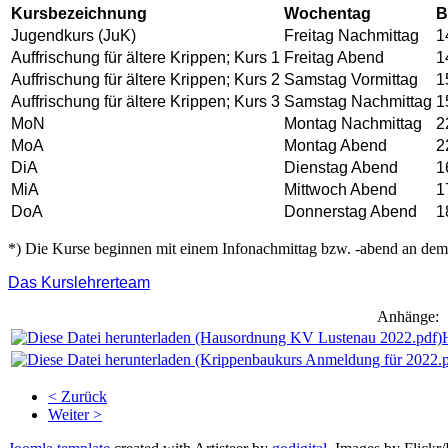
Kursbezeichnung
Wochentag
B
Jugendkurs (JuK)
Freitag Nachmittag
1
Auffrischung für ältere Krippen; Kurs 1
Freitag Abend
1
Auffrischung für ältere Krippen; Kurs 2
Samstag Vormittag
1
Auffrischung für ältere Krippen; Kurs 3
Samstag Nachmittag
1
MoN
Montag Nachmittag
2
MoA
Montag Abend
2
DiA
Dienstag Abend
1
MiA
Mittwoch Abend
1
DoA
Donnerstag Abend
1
*) Die Kurse beginnen mit einem Infonachmittag bzw. -abend an dem 
Das Kurslehrerteam
Anhänge:
< Zurück
Weiter >