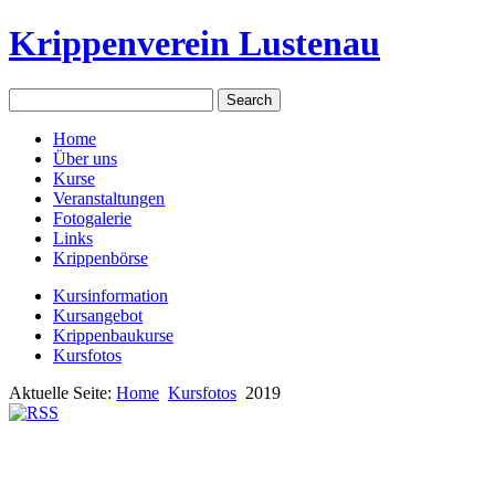
Krippenverein Lustenau
Home
Über uns
Kurse
Veranstaltungen
Fotogalerie
Links
Krippenbörse
Kursinformation
Kursangebot
Krippenbaukurse
Kursfotos
Aktuelle Seite:
Home
Kursfotos
2019