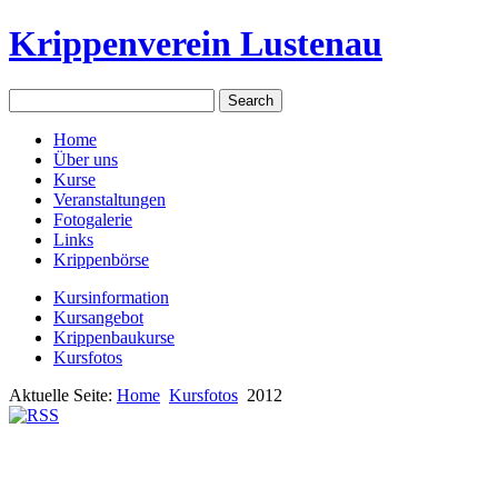
Krippenverein Lustenau
Home
Über uns
Kurse
Veranstaltungen
Fotogalerie
Links
Krippenbörse
Kursinformation
Kursangebot
Krippenbaukurse
Kursfotos
Aktuelle Seite:
Home
Kursfotos
2012