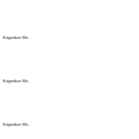
Krippenkurs Mit...
Krippenkurs Mit...
Krippenkurs Mit...