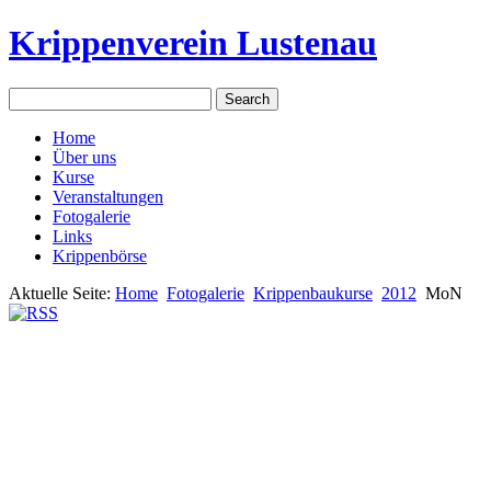
Krippenverein Lustenau
Home
Über uns
Kurse
Veranstaltungen
Fotogalerie
Links
Krippenbörse
Aktuelle Seite:
Home
Fotogalerie
Krippenbaukurse
2012
MoN