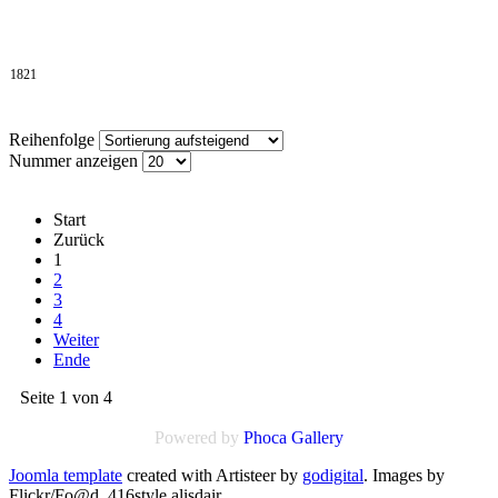
1821
Reihenfolge
Nummer anzeigen
Start
Zurück
1
2
3
4
Weiter
Ende
Seite 1 von 4
Powered by
Phoca
Gallery
Joomla template
created with Artisteer by
godigital
.
Images by
Flickr/Fo@d,,416style,alisdair